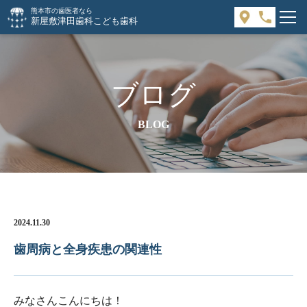
熊本市の歯医者なら
新屋敷津田歯科こども歯科
ブログ
BLOG
2024.11.30
歯周病と全身疾患の関連性
みなさんこんにちは！