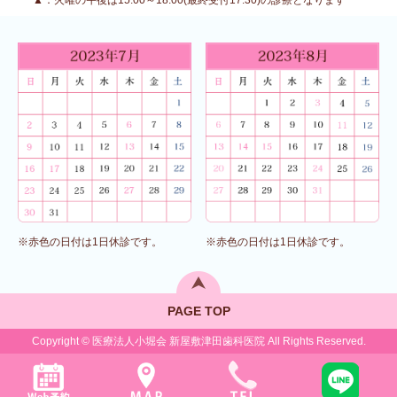
▲：火曜の午後は15:00～18:00(最終受付17:30)の診療となります
※赤色の日付は1日休診です。
※赤色の日付は1日休診です。
PAGE TOP
Copyright © 医療法人小堀会 新屋敷津田歯科医院 All Rights Reserved.